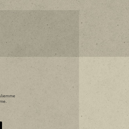
vaaliemme
mme.