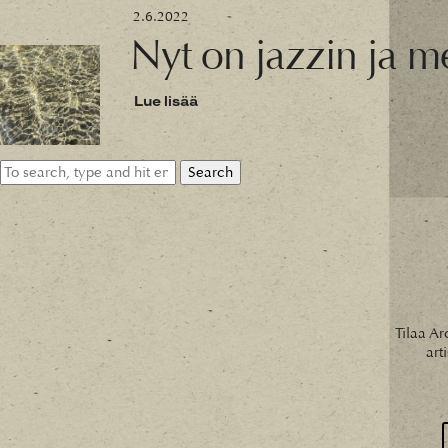
2.6.2022
Nyt on jazzin ja m
Lue lisää
Search
Tilaa Ar
art