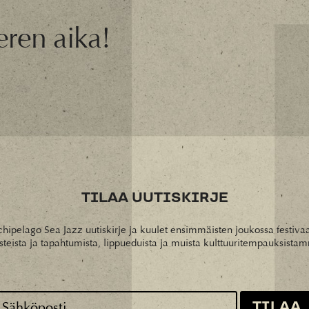
eren aika!
TILAA UUTISKIRJE
chipelago Sea Jazz uutiskirje ja kuulet ensimmäisten joukossa festi
isteista ja tapahtumista, lippueduista ja muista kulttuuritempauksista