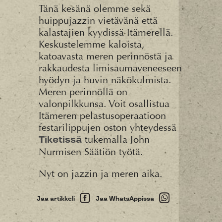
Tänä kesänä olemme sekä
huippujazzin vietävänä että
kalastajien kyydissä Itämerellä.
Keskustelemme kaloista,
katoavasta meren perinnöstä ja
rakkaudesta limisaumaveneeseen
hyödyn ja huvin näkökulmista.
Meren perinnöllä on
valonpilkkunsa. Voit osallistua
Itämeren pelastusoperaatioon
festarilippujen oston yhteydessä
tukemalla John
Tiketissä
Nurmisen Säätiön työtä.
Nyt on jazzin ja meren aika.
Jaa artikkeli
Jaa WhatsAppissa