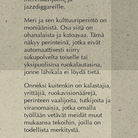
jazzdiggareille.
Meri ja sen kulttuuriperintö on
moniäänistä. Osa siitä on
uhanalaista ja katoavaa. Tämä
näkyy perinteinä, jotka eivät
automaattisesti siirry
sukupolvelta toiselle tai
yksipuolisina ruokalautasina,
jonne lähikala ei löydä tietä.
Onneksi kuitenkin on kalastajia,
yrittäjiä, ruokavisionäärejä,
perinteen vaalijoita, tutkijoita ja
viranomaisia, jotka omalla
työllään vetävät meidät muut
mukaansa tekoihin, joilla on
todellista merkitystä.