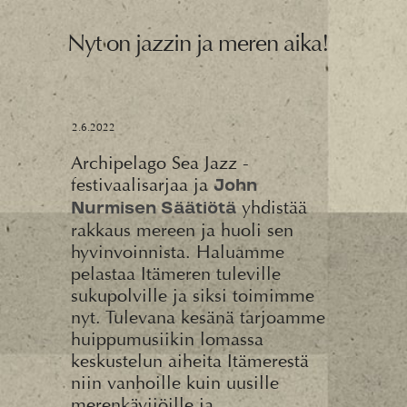
Nyt on jazzin ja meren aika!
2.6.2022
Archipelago Sea Jazz -
festivaalisarjaa ja
John
yhdistää
Nurmisen Säätiötä
rakkaus mereen ja huoli sen
hyvinvoinnista. Haluamme
pelastaa Itämeren tuleville
sukupolville ja siksi toimimme
nyt. Tulevana kesänä tarjoamme
huippumusiikin lomassa
keskustelun aiheita Itämerestä
niin vanhoille kuin uusille
merenkävijöille ja