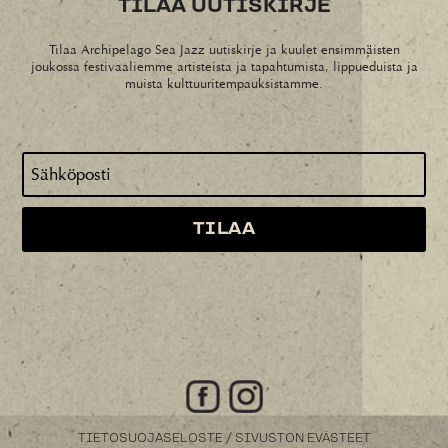
TILAA UUTISKIRJE
Tilaa Archipelago Sea Jazz uutiskirje ja kuulet ensimmäisten
joukossa festivaaliemme artisteista ja tapahtumista, lippueduista ja
muista kulttuuritempauksistamme.
/
TIETOSUOJASELOSTE
SIVUSTON EVÄSTEET