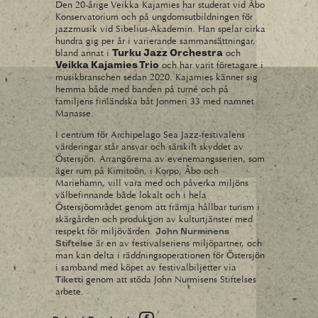
Den 20-årige Veikka Kajamies har studerat vid Åbo
Konservatorium och på ungdomsutbildningen för
jazzmusik vid Sibelius-Akademin. Han spelar cirka
hundra gig per år i varierande sammansättningar,
bland annat i
och
Turku Jazz Orchestra
och har varit företagare i
Veikka Kajamies Trio
musikbranschen sedan 2020. Kajamies känner sig
hemma både med banden på turné och på
familjens finländska båt Jonmeri 33 med namnet
Manasse.
I centrum för Archipelago Sea Jazz-festivalens
värderingar står ansvar och särskilt skyddet av
Östersjön. Arrangörerna av evenemangsserien, som
äger rum på Kimitoön, i Korpo, Åbo och
Mariehamn, vill vara med och påverka miljöns
välbefinnande både lokalt och i hela
Östersjöområdet genom att främja hållbar turism i
skärgården och produktion av kulturtjänster med
respekt för miljövärden.
John Nurminens
är en av festivalseriens miljöpartner, och
Stiftelse
man kan delta i räddningsoperationen för Östersjön
i samband med köpet av festivalbiljetter via
genom att stöda John Nurmisens Stiftelses
Tiketti
arbete.