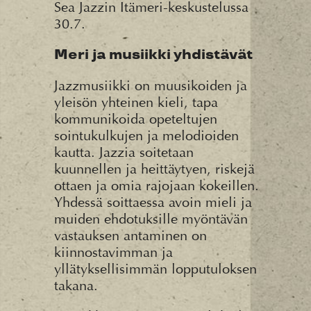
Sea Jazzin Itämeri-keskustelussa
30.7.
Meri ja musiikki yhdistävät
Jazzmusiikki on muusikoiden ja
yleisön yhteinen kieli, tapa
kommunikoida opeteltujen
sointukulkujen ja melodioiden
kautta. Jazzia soitetaan
kuunnellen ja heittäytyen, riskejä
ottaen ja omia rajojaan kokeillen.
Yhdessä soittaessa avoin mieli ja
muiden ehdotuksille myöntävän
vastauksen antaminen on
kiinnostavimman ja
yllätyksellisimmän lopputuloksen
takana.