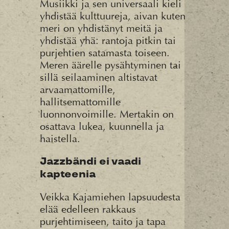
Musiikki ja sen universaali kieli
yhdistää kulttuureja, aivan kuten
meri on yhdistänyt meitä ja
yhdistää yhä: rantoja pitkin tai
purjehtien satamasta toiseen.
Meren äärelle pysähtyminen tai
sillä seilaaminen altistavat
arvaamattomille,
hallitsemattomille
luonnonvoimille. Mertakin on
osattava lukea, kuunnella ja
haistella.
Jazzbändi ei vaadi
kapteenia
Veikka Kajamiehen lapsuudesta
elää edelleen rakkaus
purjehtimiseen, taito ja tapa