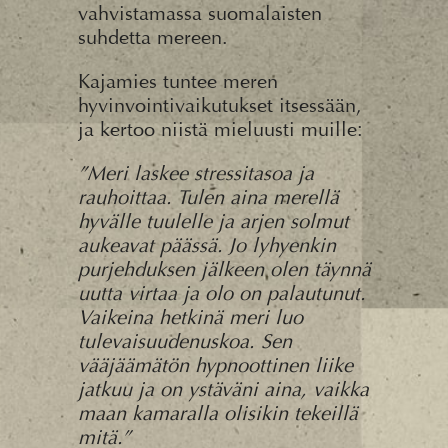
vahvistamassa suomalaisten
suhdetta mereen.
Kajamies tuntee meren
hyvinvointivaikutukset itsessään,
ja kertoo niistä mieluusti muille:
”Meri laskee stressitasoa ja
rauhoittaa. Tulen aina merellä
hyvälle tuulelle ja arjen solmut
aukeavat päässä. Jo lyhyenkin
purjehduksen jälkeen olen täynnä
uutta virtaa ja olo on palautunut.
Vaikeina hetkinä meri luo
tulevaisuudenuskoa. Sen
vääjäämätön hypnoottinen liike
jatkuu ja on ystäväni aina, vaikka
maan kamaralla olisikin tekeillä
mitä.”