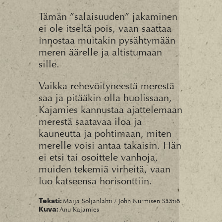
Tämän ”salaisuuden” jakaminen
ei ole itseltä pois, vaan saattaa
innostaa muitakin pysähtymään
meren äärelle ja altistumaan
sille.
Vaikka rehevöityneestä merestä
saa ja pitääkin olla huolissaan,
Kajamies kannustaa ajattelemaan
merestä saatavaa iloa ja
kauneutta ja pohtimaan, miten
merelle voisi antaa takaisin. Hän
ei etsi tai osoittele vanhoja,
muiden tekemiä virheitä, vaan
luo katseensa horisonttiin.
Maija Soljanlahti / John Nurmisen Säätiö
Teksti:
Anu Kajamies
Kuva: