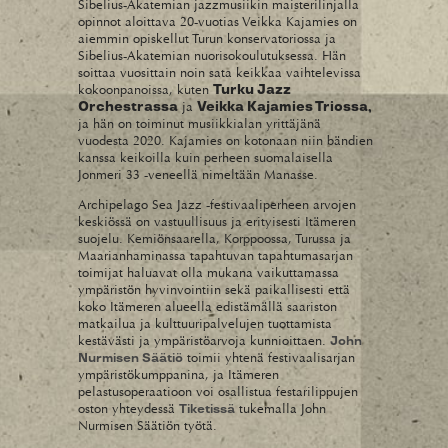
Sibelius-Akatemian jazzmusiikin maisterilinjalla
opinnot aloittava 20-vuotias Veikka Kajamies on
aiemmin opiskellut Turun konservatoriossa ja
Sibelius-Akatemian nuorisokoulutuksessa. Hän
soittaa vuosittain noin sata keikkaa vaihtelevissa
kokoonpanoissa, kuten
Turku Jazz
ja
Orchestrassa
Veikka Kajamies Triossa,
ja hän on toiminut musiikkialan yrittäjänä
vuodesta 2020. Kajamies on kotonaan niin bändien
kanssa keikoilla kuin perheen suomalaisella
Jonmeri 33 -veneellä nimeltään Manasse.
Archipelago Sea Jazz -festivaaliperheen arvojen
keskiössä on vastuullisuus ja erityisesti Itämeren
suojelu. Kemiönsaarella, Korppoossa, Turussa ja
Maarianhaminassa tapahtuvan tapahtumasarjan
toimijat haluavat olla mukana vaikuttamassa
ympäristön hyvinvointiin sekä paikallisesti että
koko Itämeren alueella edistämällä saariston
matkailua ja kulttuuripalvelujen tuottamista
kestävästi ja ympäristöarvoja kunnioittaen.
John
toimii yhtenä festivaalisarjan
Nurmisen Säätiö
ympäristökumppanina, ja Itämeren
pelastusoperaatioon voi osallistua festarilippujen
oston yhteydessä
tukemalla John
Tiketissä
Nurmisen Säätiön työtä.