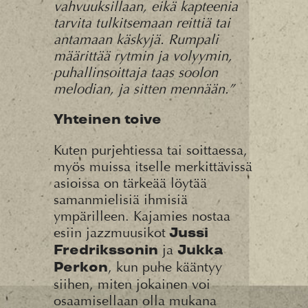
vahvuuksillaan, eikä kapteenia
tarvita tulkitsemaan reittiä tai
antamaan käskyjä. Rumpali
määrittää rytmin ja volyymin,
puhallinsoittaja taas soolon
melodian, ja sitten mennään.”
Yhteinen toive
Kuten purjehtiessa tai soittaessa,
myös muissa itselle merkittävissä
asioissa on tärkeää löytää
samanmielisiä ihmisiä
ympärilleen. Kajamies nostaa
esiin jazzmuusikot
Jussi
ja
Fredrikssonin
Jukka
, kun puhe kääntyy
Perkon
siihen, miten jokainen voi
osaamisellaan olla mukana