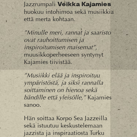
Jazzrumpali
Veikka Kajamies
huokuu intohimoa sekä musiikkia
että merta kohtaan.
”Minulle meri, rannat ja saaristo
ovat rauhoittumisen ja
inspiroitumisen maisemat”
,
muusikkoperheeseen syntynyt
Kajamies tiivistää.
”Musiikki elää ja inspiroituu
ympäristöstä, ja siksi rannalla
soittaminen on hienoa sekä
bändille että yleisölle,”
Kajamies
sanoo.
Hän soittaa Korpo Sea Jazzeilla
sekä istuutuu keskustelemaan
jazzista ja inspiraatiosta Turku