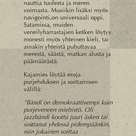
nauttia tuulesta ja meren
voimasta. Musiikin lisäksi myös
navigointi on universaali oppi.
Satamissa, muiden
veneilyharrastajien kesken löytyy
monesti myös yhteinen kieli, tai
ainakin yhteistä puhuttavaa
merestä, säästä, matkan alusta ja
päämäärästä.
Kajamies löytää eroja
purjehduksen ja soittamisen
välillä:
”Bändi on demokraattisempi kuin
purjeveneen miehistö. Oli
jazzbändi koottu juuri äsken tai
soittanut yhdessä pidempäänkin,
niin jokainen soittaa