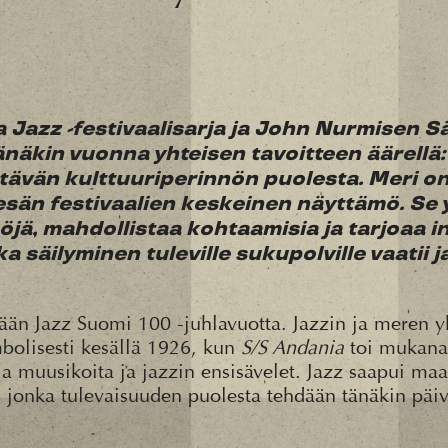
 Jazz -festivaalisarja ja John Nurmisen Sä
änäkin vuonna yhteisen tavoitteen äärellä:
tävän kulttuuriperinnön puolesta. Meri on
kesän festivaalien keskeinen näyttämö. Se 
öjä, mahdollistaa kohtaamisia ja tarjoaa i
a säilyminen tuleville sukupolville vaatii j
än Jazz Suomi 100 -juhlavuotta. Jazzin ja meren y
olisesti kesällä 1926, kun
S/S Andania
toi mukan
a muusikoita ja jazzin ensisävelet. Jazz saapui ma
 jonka tulevaisuuden puolesta tehdään tänäkin päiv