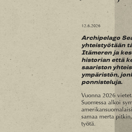
12.6.2026
Archipelago Sea
yhteistyötään t
Itämeren ja kes
historian että 
saariston yhteis
ympäristön, jonk
ponnisteluja.
Vuonna 2026 vietetä
Suomessa alkoi symb
amerikansuomalaisi
samaa merta pitkin,
työtä.