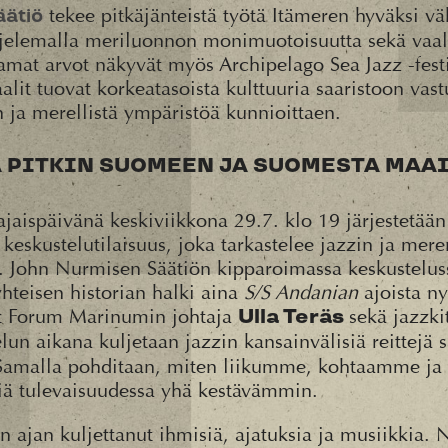
tekee pitkäjänteistä työtä Itämeren hyväksi v
ätiö
ojelemalla meriluonnon monimuotoisuutta sekä vaal
Samat arvot näkyvät myös Archipelago Sea Jazz -fest
alit tuovat korkeatasoista kulttuuria saaristoon vastu
n ja merellistä ympäristöä kunnioittaen.
 PITKIN SUOMEEN JA SUOMESTA MAA
ajaispäivänä keskiviikkona 29.7. klo 19 järjestetää
keskustelutilaisuus, joka tarkastelee jazzin ja mere
. John Nurmisen Säätiön kipparoimassa keskustelus
yhteisen historian halki aina
S/S Andanian
ajoista n
at Forum Marinumin johtaja
sekä jazzki
Ulla Teräs
elun aikana kuljetaan jazzin kansainvälisiä reittej
Samalla pohditaan, miten liikumme, kohtaamme j
siä tulevaisuudessa yhä kestävämmin.
 ajan kuljettanut ihmisiä, ajatuksia ja musiikkia. N