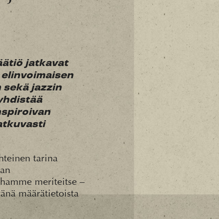
ätiö jatkavat
 elinvoimaisen
 sekä jazzin
yhdistää
nspiroivan
atkuvasti
hteinen tarina
aan
ahamme meriteitse –
änä määrätietoista