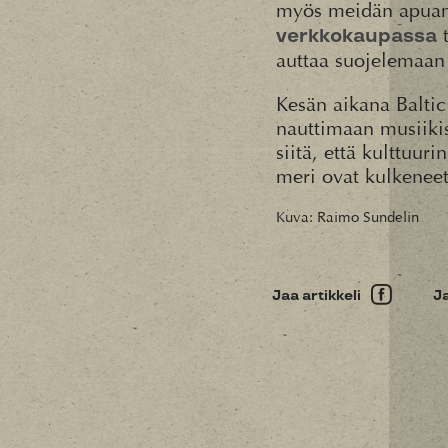
myös meidän apuamm
t
verkkokaupassa
auttaa suojelemaan 
Kesän aikana Baltic
nauttimaan musiikis
siitä, että kulttuur
meri ovat kulkenee
Kuva: Raimo Sundelin
Jaa artikkeli
J