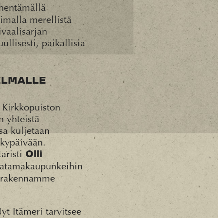
ähentämällä
imalla merellistä
ivaalisarjan
ullisesti, paikallisia
ILMALLE
n Kirkkopuiston
n yhteistä
sa kuljetaan
ykypäivään.
taristi
Olli
ä satamakaupunkeihin
a rakennamme
yt Itämeri tarvitsee