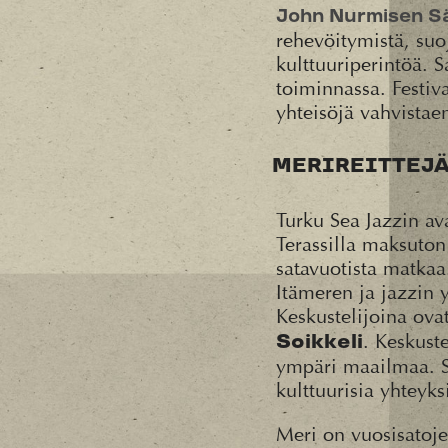
John Nurmisen Sä
rehevöitymistä, su
kulttuuriperintöä. 
toiminnassa. Festiva
yhteisöjä vahvistae
MERIREITTEJÄ
Turku Sea Jazzin av
Terassilla maksuton 
satavuotista matkaa
Itämeren ja jazzin 
Keskustelijoina ov
. Keskust
Soikkeli
ympäri maailmaa. 
kulttuurisia yhteyk
Meri on vuosisatojen