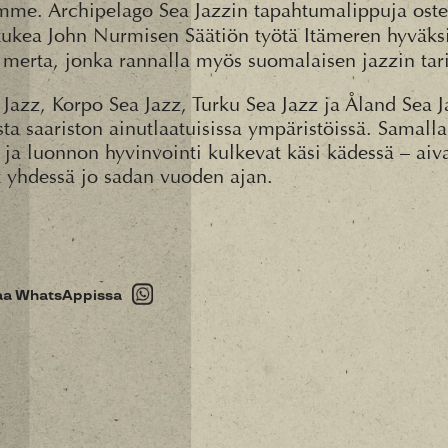
e. Archipelago Sea Jazzin tapahtumalippuja oste
ukea John Nurmisen Säätiön työtä Itämeren hyväksi.
merta, jonka rannalla myös suomalaisen jazzin tari
 Jazz, Korpo Sea Jazz, Turku Sea Jazz ja Åland Sea J
ta saariston ainutlaatuisissa ympäristöissä. Samalla
in ja luonnon hyvinvointi kulkevat käsi kädessä – aiv
t yhdessä jo sadan vuoden ajan.
aa WhatsAppissa